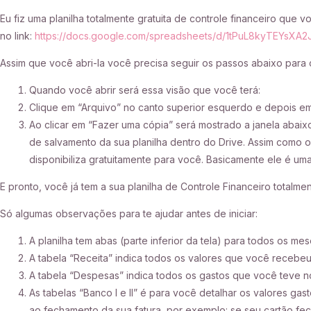
Eu fiz uma planilha totalmente gratuita de controle financeiro que 
no link:
https://docs.google.com/spreadsheets/d/1tPuL8kyTEYsXA2
Assim que você abri-la você precisa seguir os passos abaixo para c
Quando você abrir será essa visão que você terá:
Clique em “Arquivo” no canto superior esquerdo e depois em
Ao clicar em “Fazer uma cópia” será mostrado a janela abaix
de salvamento da sua planilha dentro do Drive. Assim como o
disponibiliza gratuitamente para você. Basicamente ele é u
E pronto, você já tem a sua planilha de Controle Financeiro totalmen
Só algumas observações para te ajudar antes de iniciar:
A planilha tem abas (parte inferior da tela) para todos os m
A tabela “Receita” indica todos os valores que você recebeu
A tabela “Despesas” indica todos os gastos que você teve n
As tabelas “Banco I e II” é para você detalhar os valores gas
ao fechamento da sua fatura, por exemplo: se seu cartão fec