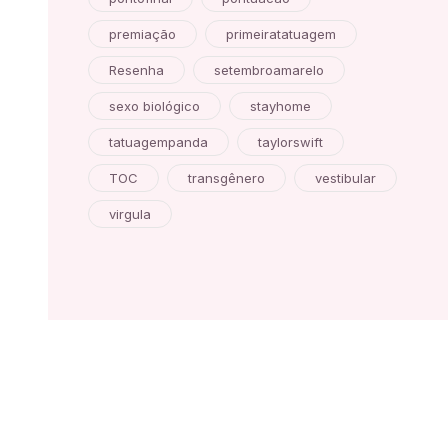
premiação
primeiratatuagem
Resenha
setembroamarelo
sexo biológico
stayhome
tatuagempanda
taylorswift
TOC
transgênero
vestibular
virgula