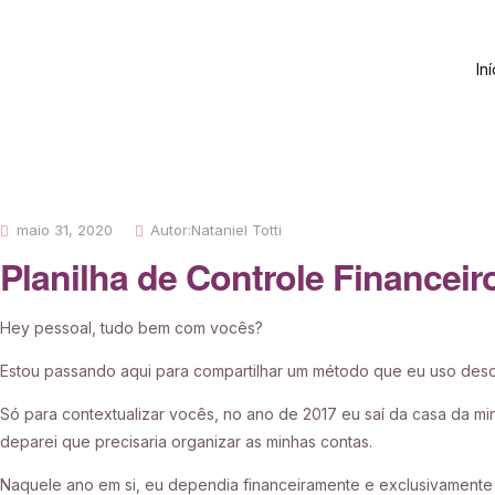
Iní
maio 31, 2020
Autor:
Nataniel Totti
Planilha de Controle Financei
Hey pessoal, tudo bem com vocês?
Estou passando aqui para compartilhar um método que eu uso des
Só para contextualizar vocês, no ano de 20
17 eu saí da casa da m
deparei que precisaria organizar as minhas contas.
Naquele ano em si, eu dependia financeiramente e exclusivament