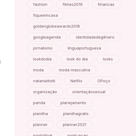
fashion
filmes2019
financas
fiqueemcasa
goldenglobeawards2018
googleagenda
identidadedegênero
jornalismo
linguaportuguesa
lookdodia
look do dia
looks
l
moda
moda masculina
natanieltotti
Netflix
OPoço
organização
orientaçãosexual
panda
planejamento
planilha
planilhagratis
planner
planner2021
pontofinal
pontuacao