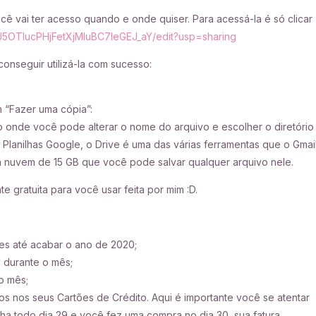
você vai ter acesso quando e onde quiser. Para acessá-la é só clicar
J5OTlucPHjFetXjMluBC7leGEJ_aY/edit?usp=sharing
onseguir utilizá-la com sucesso:
 “Fazer uma cópia”:
o onde você pode alterar o nome do arquivo e escolher o diretório
 Planilhas Google, o Drive é uma das várias ferramentas que o Gmai
ma nuvem de 15 GB que você pode salvar qualquer arquivo nele.
te gratuita para você usar feita por mim :D.
eses até acabar o ano de 2020;
 durante o mês;
o mês;
tos nos seus Cartões de Crédito. Aqui é importante você se atentar
ha todo dia 29 e você fez uma compra no dia 30, sua fatura